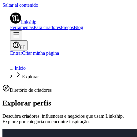
Saltar al contenido
linkship
.
Ferramentas
Para criadores
Preços
Blog
PT
Entrar
Criar minha página
Início
Explorar
Diretório de criadores
Explorar perfis
Descubra criadores, influencers e negócios que usam Linkship.
Explore por categoria ou encontre inspiração.