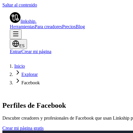
Saltar al contenido
linkship
.
Herramientas
Para creadores
Precios
Blog
ES
Entrar
Crear mi página
Inicio
Explorar
Facebook
Perfiles de Facebook
Descubre creadores y profesionales de Facebook que usan Linkship pa
Crear mi página gratis