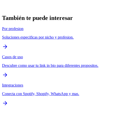
Un diseño acogedor para iglesias, ministerios y organizaciones
religiosas. Comparte horarios de servicio, donaciones, devocionales
y eventos comunitarios.
También te puede interesar
Por profesion
Soluciones especificas por nicho y profesion.
Casos de uso
Descubre como usar tu link in bio para diferentes propositos.
Integraciones
Conecta con Spotify, Shopify, WhatsApp y mas.