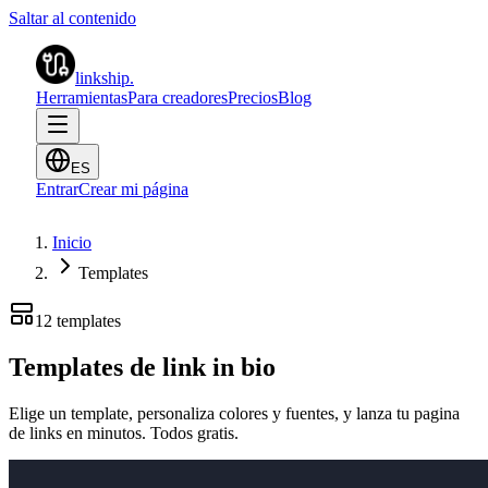
Saltar al contenido
linkship
.
Herramientas
Para creadores
Precios
Blog
ES
Entrar
Crear mi página
Inicio
Templates
12 templates
Templates de
link in bio
Elige un template, personaliza colores y fuentes, y lanza tu pagina
de links en minutos. Todos gratis.