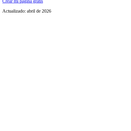
Crear mi página gratis
Actualizado:
abril de 2026
Sección destacada para el lanzamiento más reciente
Links organizados por plataforma de streaming
Espacio para fechas de tour y próximos shows