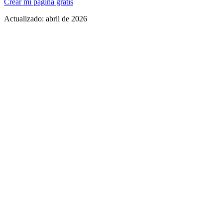
Crear mi página gratis
Actualizado:
abril de 2026
Sección de menú digital prominente con categorías
Links directos a plataformas de delivery (UberEats, Rappi, etc.)
Botón de reservaciones integrado