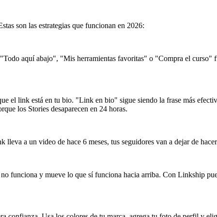
 Estas son las estrategias que funcionan en 2026:
omo "Todo aquí abajo", "Mis herramientas favoritas" o "Compra el curso
 el link está en tu bio. "Link en bio" sigue siendo la frase más efectiv
porque los Stories desaparecen en 24 horas.
ink lleva a un video de hace 6 meses, tus seguidores van a dejar de hace
 no funciona y mueve lo que sí funciona hacia arriba. Con Linkship puede
 confianza. Usa los colores de tu marca, agrega tu foto de perfil y elig