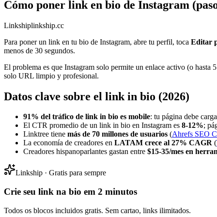
Cómo poner link en bio de Instagram (paso
Link
ship
linkship.cc
Para poner un link en tu bio de Instagram, abre tu perfil, toca
Editar p
menos de 30 segundos.
El problema es que Instagram solo permite un enlace activo (o hasta 
solo URL limpio y profesional.
Datos clave sobre el link in bio (2026)
91% del tráfico de link in bio es mobile
: tu página debe carga
El CTR promedio de un link in bio en Instagram es
8-12%
; pá
Linktree tiene
más de 70 millones de usuarios
(
Ahrefs SEO C
La economía de creadores en
LATAM crece al 27% CAGR
(
Creadores hispanoparlantes gastan entre
$15-35/mes en herra
Linkship · Gratis para sempre
Crie seu link na bio em 2 minutos
Todos os blocos incluidos gratis. Sem cartao, links ilimitados.