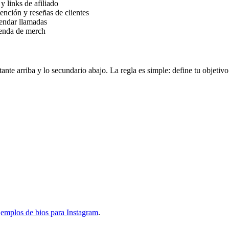
y links de afiliado
ención y reseñas de clientes
agendar llamadas
ienda de merch
nte arriba y lo secundario abajo. La regla es simple: define tu objetivo
jemplos de bios para Instagram
.