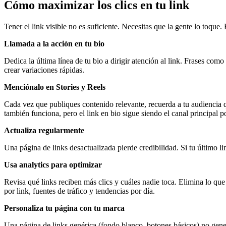
Cómo maximizar los clics en tu link
Tener el link visible no es suficiente. Necesitas que la gente lo toque.
Llamada a la acción en tu bio
Dedica la última línea de tu bio a dirigir atención al link. Frases c
crear variaciones rápidas.
Menciónalo en Stories y Reels
Cada vez que publiques contenido relevante, recuerda a tu audiencia que
también funciona, pero el link en bio sigue siendo el canal principal 
Actualiza regularmente
Una página de links desactualizada pierde credibilidad. Si tu último l
Usa analytics para optimizar
Revisa qué links reciben más clics y cuáles nadie toca. Elimina lo que
por link, fuentes de tráfico y tendencias por día.
Personaliza tu página con tu marca
Una página de links genérica (fondo blanco, botones básicos) no genera