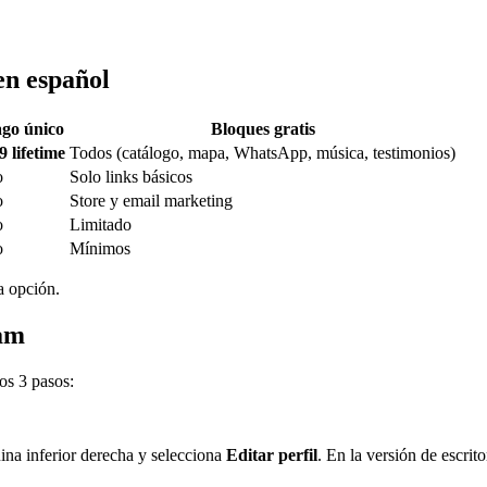
en español
go único
Bloques gratis
9 lifetime
Todos (catálogo, mapa, WhatsApp, música, testimonios)
o
Solo links básicos
o
Store y email marketing
o
Limitado
o
Mínimos
a opción.
ram
os 3 pasos:
quina inferior derecha y selecciona
Editar perfil
. En la versión de escri