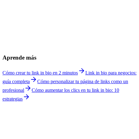
¿Cómo crear una página de links para psicólogo?
+
¿Puedo agendar consultas de terapia desde mi link in bio?
+
¿Cómo muestro mis especialidades como psicólogo?
+
¿Es importante mostrar credenciales en mi página?
+
¿Funciona para terapia online y presencial?
+
¿La información de mis pacientes esta segura?
+
¿Cuánto cuesta Linkship para psicólogos?
+
Aprende más
Cómo crear tu link in bio en 2 minutos
Link in bio para negocios:
guía completa
Cómo personalizar tu página de links como un
profesional
Cómo aumentar los clics en tu link in bio: 10
estrategias