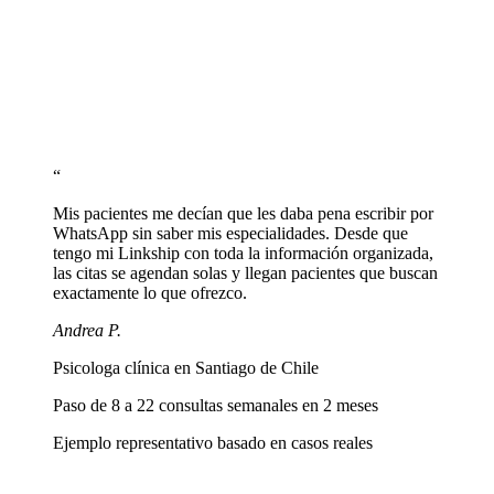
Agrega tu título profesional, certificaciones y un texto breve que
haga sentir comodos a los pacientes potenciales.
Comparte tu link en redes y directorios
Pega linkship.cc/tunombre en tu bio de Instagram, LinkedIn, y perfil
de Doctoralia o directorios de psicólogos.
“
Mis pacientes me decían que les daba pena escribir por
WhatsApp sin saber mis especialidades. Desde que
tengo mi Linkship con toda la información organizada,
las citas se agendan solas y llegan pacientes que buscan
exactamente lo que ofrezco.
Andrea P.
Psicologa clínica en Santiago de Chile
Paso de 8 a 22 consultas semanales en 2 meses
Ejemplo representativo basado en casos reales