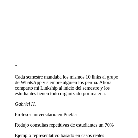
Agrega agenda de tutorías y contacto
Incluye un link a Calendly para agendar tutorías y un botón de
WhatsApp para consultas rápidas de estudiantes.
Comparte tu link con estudiantes y colegas
Pega linkship.cc/tunombre en tu firma de email, perfil academico y
grupos de WhatsApp o Telegram de tus clases.
“
Cada semestre mandaba los mismos 10 links al grupo
de WhatsApp y siempre alguien los perdia. Ahora
comparto mi Linkship al inicio del semestre y los
estudiantes tienen todo organizado por materia.
Gabriel H.
Profesor universitario en Puebla
Redujo consultas repetitivas de estudiantes un 70%
Ejemplo representativo basado en casos reales