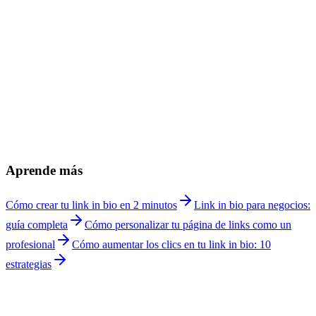
¿Puedo compartir materiales y recursos educativos?
+
¿Es mejor un link in bio o Google Classroom para profesores?
+
¿Mis estudiantes pueden acceder sin crear cuenta?
+
¿Funciona para tutorías privadas y clases particulares?
+
¿Puedo vender cursos online desde mi página?
+
¿Cómo organizo recursos para multiples materias?
+
¿Puedo ver cuantos estudiantes acceden a mis recursos?
+
¿Cuánto cuesta Linkship para profesores?
+
Aprende más
Cómo crear tu link in bio en 2 minutos
Link in bio para negocios:
guía completa
Cómo personalizar tu página de links como un
profesional
Cómo aumentar los clics en tu link in bio: 10
estrategias