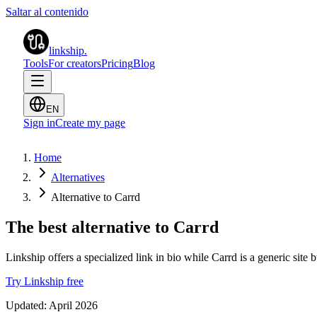
Saltar al contenido
linkship
.
Tools
For creators
Pricing
Blog
EN
Sign in
Create my page
Home
Alternatives
Alternative to Carrd
The best alternative to Carrd
Linkship offers a specialized link in bio while Carrd is a generic site b
Try Linkship free
Updated:
April 2026