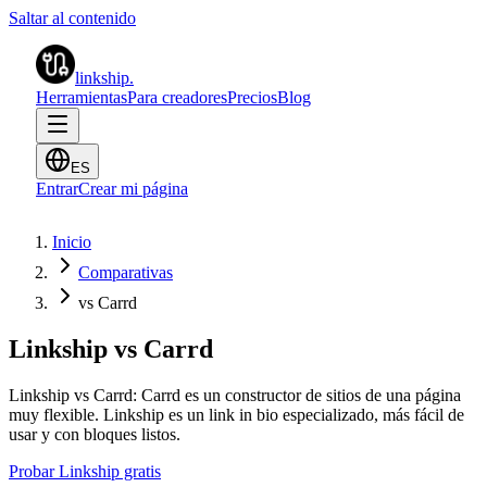
Saltar al contenido
linkship
.
Herramientas
Para creadores
Precios
Blog
ES
Entrar
Crear mi página
Inicio
Comparativas
vs Carrd
Linkship vs Carrd
Linkship vs Carrd: Carrd es un constructor de sitios de una página
muy flexible. Linkship es un link in bio especializado, más fácil de
usar y con bloques listos.
Probar Linkship gratis