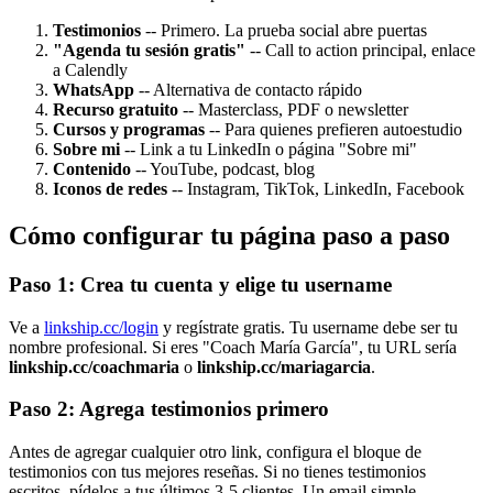
Testimonios
-- Primero. La prueba social abre puertas
"Agenda tu sesión gratis"
-- Call to action principal, enlace
a Calendly
WhatsApp
-- Alternativa de contacto rápido
Recurso gratuito
-- Masterclass, PDF o newsletter
Cursos y programas
-- Para quienes prefieren autoestudio
Sobre mi
-- Link a tu LinkedIn o página "Sobre mi"
Contenido
-- YouTube, podcast, blog
Iconos de redes
-- Instagram, TikTok, LinkedIn, Facebook
Cómo configurar tu página paso a paso
Paso 1: Crea tu cuenta y elige tu username
Ve a
linkship.cc/login
y regístrate gratis. Tu username debe ser tu
nombre profesional. Si eres "Coach María García", tu URL sería
linkship.cc/coachmaria
o
linkship.cc/mariagarcia
.
Paso 2: Agrega testimonios primero
Antes de agregar cualquier otro link, configura el bloque de
testimonios con tus mejores reseñas. Si no tienes testimonios
escritos, pídelos a tus últimos 3-5 clientes. Un email simple