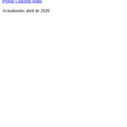
Probar Linkship gratis
Actualizado:
abril de 2026
Veredicto rápido:
Funcionalidad
Linkship
Stan Store
$0 con bloques
Precio plan gratuito
No tiene plan gratuito
avanzados
Precio plan Pro
$5/mes
$29/mes (Creator)
Opción de pago
Si, $79 una vez
No disponible
único (Lifetime)
Links ilimitados
Si, en plan gratuito
Si, incluidos
7 + 28 días gratis,
Analytics de ventas
Analytics
completo en Pro
incluidos