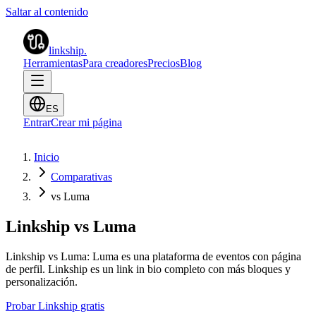
Saltar al contenido
linkship
.
Herramientas
Para creadores
Precios
Blog
ES
Entrar
Crear mi página
Inicio
Comparativas
vs Luma
Linkship vs Luma
Linkship vs Luma: Luma es una plataforma de eventos con página
de perfil. Linkship es un link in bio completo con más bloques y
personalización.
Probar Linkship gratis