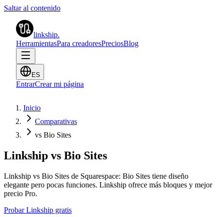
Saltar al contenido
linkship
.
Herramientas
Para creadores
Precios
Blog
ES
Entrar
Crear mi página
Inicio
Comparativas
vs Bio Sites
Linkship vs Bio Sites
Linkship vs Bio Sites de Squarespace: Bio Sites tiene diseño
elegante pero pocas funciones. Linkship ofrece más bloques y mejor
precio Pro.
Probar Linkship gratis