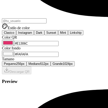
Estilo de color
Clasico
Instagram
Dark
Sunset
Mint
Linkship
Color QR
Color fondo
Tamano
Pequeno
256
px
Mediano
512
px
Grande
1024
px
Descargar QR
Preview