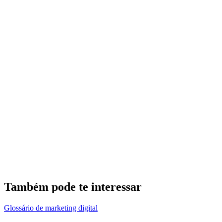
Tendencias de link in bio en 2026
2026
Las principales tendencias de link in bio para 2026: IA generativa,
video links, monetización directa, micro landing pages y más. Datos
y estadísticas actualizadas.
10 tendências
Tamanho do mercado: $2.1B
Crescimento: 34% YoY
Estatísticas ao vivo do Linkship
Dados agregados e anônimos atualizados a cada hora
Também pode te interessar
Glossário de marketing digital