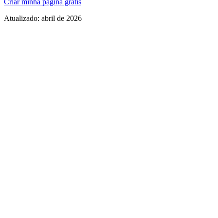
Criar minha página grátis
Atualizado:
abril de 2026
Seção em destaque para o lançamento mais recente
Links organizados por plataforma de streaming
Espaço para datas de turnê e próximos shows