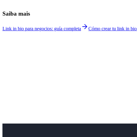
¿Funciona con un QR para pegar en la peluquería?
+
¿Cuánto cuesta Linkship para peluqueras?
+
Saiba mais
Link in bio para negocios: guía completa
Cómo crear tu link in bi