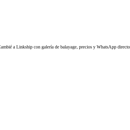
 mostrar tus días/horas de atención.
ar en el salón o tarjetas.
Cambié a Linkship con galería de balayage, precios y WhatsApp directo