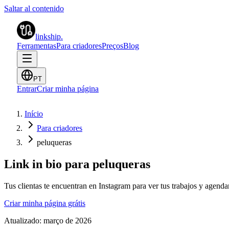
Saltar al contenido
linkship
.
Ferramentas
Para criadores
Preços
Blog
PT
Entrar
Criar minha página
Início
Para criadores
peluqueras
Link in bio para peluqueras
Tus clientas te encuentran en Instagram para ver tus trabajos y agend
Criar minha página grátis
Atualizado:
março de 2026