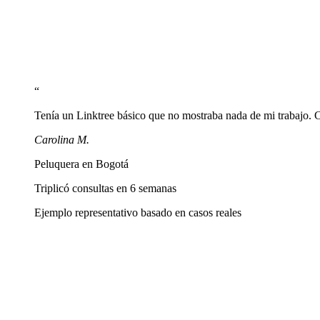
Activa el bloque de mapa con tu dirección y el bloque de horarios para
Comparte tu link en Instagram y el local
Pega linkship.cc/tunombre en bio de Instagram y genera un QR para peg
“
Tenía un Linktree básico que no mostraba nada de mi trabajo. 
Carolina M.
Peluquera en Bogotá
Triplicó consultas en 6 semanas
Ejemplo representativo basado en casos reales
¿Puedo recibir reservas desde mi página?
+
¿Cómo muestro mis trabajos de color y cortes?
+
¿Puedo agregar precios de mis servicios?
+