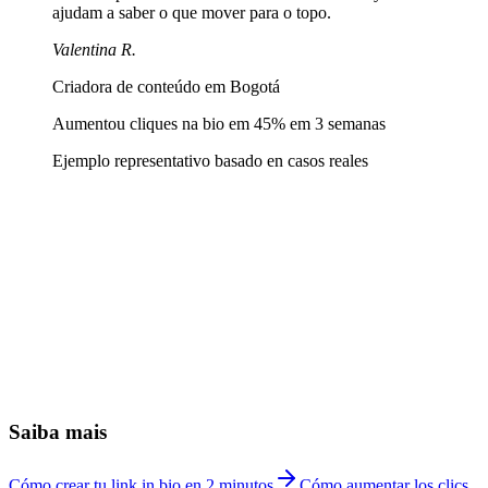
ajudam a saber o que mover para o topo.
Valentina R.
Criadora de conteúdo em Bogotá
Aumentou cliques na bio em 45% em 3 semanas
Ejemplo representativo basado en casos reales
Como adiciono um link na bio do Instagram?
+
A Linkship é grátis para o Instagram?
+
Consigo ver quem clica nos meus links?
+
Linkship ou Linktree para Instagram?
+
Quantos links posso colocar na minha página do Instagram?
+
Posso personalizar as cores para combinar com meu feed?
+
Dá para adicionar um pixel da Meta para remarketing?
+
Quanto custa a Linkship para o Instagram?
+
Saiba mais
Cómo crear tu link in bio en 2 minutos
Cómo aumentar los clics