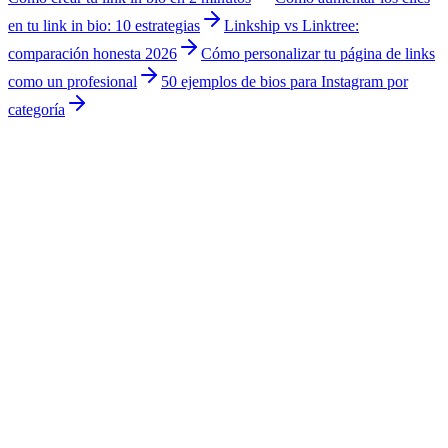
en tu link in bio: 10 estrategias
Linkship vs Linktree:
comparación honesta 2026
Cómo personalizar tu página de links
como un profesional
50 ejemplos de bios para Instagram por
categoría
Generador de bio para Instagram y TikTok
Genera bios creativas para Instagram y TikTok en segundos.
Templates por categoría, emojis y estilos que capturan atención.
100% gratis, sin registro.
Contador de caracteres para redes sociales