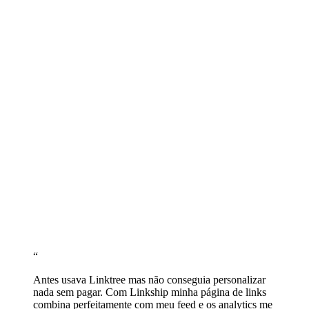
Inclua sua loja e melhores conteúdos
Adicione links para sua loja, último vídeo, parcerias ou qualquer
conteúdo que queira destacar.
Personalize cores e tema para o feed
Escolha um tema que combine com a estética do seu feed.
Personalize cores, fontes e estilo dos botões.
Cole sua URL na bio do Instagram
Copie linkship.cc/seunome e cole no campo 'Site' do seu perfil do
Instagram.
“
Antes usava Linktree mas não conseguia personalizar
nada sem pagar. Com Linkship minha página de links
combina perfeitamente com meu feed e os analytics me