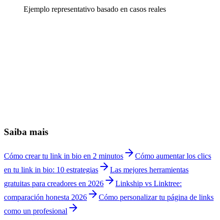
Ejemplo representativo basado en casos reales
Posso ver quantos cliques meus links de afiliado geram?
+
Linkship ou Linktree para influencers?
+
Posso remover o branding da Linkship?
+
As marcas conseguem me contatar facilmente?
+
Posso adicionar links de afiliado e monetizar?
+
Como mostro meu media kit para as marcas?
+
Posso usar meu próprio domínio como influencer?
+
Quanto custa a Linkship para influencers?
+
Saiba mais
Cómo crear tu link in bio en 2 minutos
Cómo aumentar los clics
en tu link in bio: 10 estrategias
Las mejores herramientas
gratuitas para creadores en 2026
Linkship vs Linktree:
comparación honesta 2026
Cómo personalizar tu página de links
como un profesional