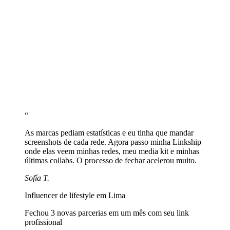
Adicione media kit e contato comercial
Crie uma seção com link para seu media kit e email comercial para
que marcas te contatem facilmente.
Compartilhe sua URL em todas as plataformas
Cole linkship.cc/seunome na bio do Instagram, TikTok, YouTube e
qualquer rede onde criar conteúdo.
“
As marcas pediam estatísticas e eu tinha que mandar
screenshots de cada rede. Agora passo minha Linkship
onde elas veem minhas redes, meu media kit e minhas
últimas collabs. O processo de fechar acelerou muito.
Sofía T.
Influencer de lifestyle em Lima
Fechou 3 novas parcerias em um mês com seu link
profissional