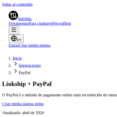
Saltar al contenido
linkship
.
Ferramentas
Para criadores
Preços
Blog
PT
Entrar
Criar minha página
Inicio
Integraciones
PayPal
Linkship + PayPal
O PayPal é o método de pagamento online mais reconhecido do mundo
Criar minha página grátis
Atualizado:
abril de 2026