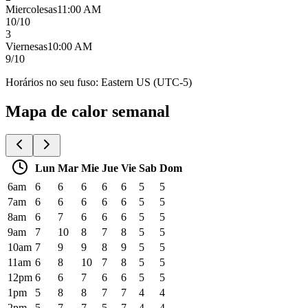
Miercoles
as
11:00 AM
10
/10
3
Viernes
as
10:00 AM
9
/10
Horários no seu fuso: Eastern US (UTC-5)
Mapa de calor semanal
Lun
Mar
Mie
Jue
Vie
Sab
Dom
6am
6
6
6
6
6
5
5
7am
6
6
6
6
6
5
5
8am
6
7
6
6
6
5
5
9am
7
10
8
7
8
5
5
10am
7
9
9
8
9
5
5
11am
6
8
10
7
8
5
5
12pm
6
6
7
6
6
5
5
1pm
5
8
8
7
7
4
4
2pm
5
7
7
5
7
4
4