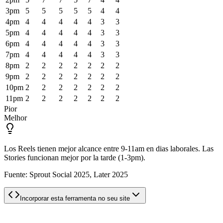
3pm
5
5
5
5
5
4
4
4pm
4
4
4
4
4
3
3
5pm
4
4
4
4
4
3
3
6pm
4
4
4
4
4
3
3
7pm
4
4
4
4
4
3
3
8pm
2
2
2
2
2
2
2
9pm
2
2
2
2
2
2
2
10pm
2
2
2
2
2
2
2
11pm
2
2
2
2
2
2
2
Pior
Melhor
Los Reels tienen mejor alcance entre 9-11am en dias laborales. Las
Stories funcionan mejor por la tarde (1-3pm).
Fuente:
Sprout Social 2025, Later 2025
Incorporar esta ferramenta no seu site