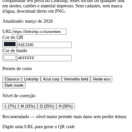
compartilhar seu perfil do Linkship, redes sociais ou qualquer link
em stories, cartões e material impresso. Sem cadastro, sem marca
d'água, download direto em PNG.
Atualizado:
março de 2026
URL
Cor do QR
Cor de fundo
Presets de cores
Clássico
Linkship
Azul corp
Vermelho bold
Verde eco
Dark mode
Nível de correção
L (7%)
M (15%)
Q (25%)
H (30%)
Recomendado
—
nível maior permite mais dano sem perder leitura
Digite uma URL para gerar o QR code