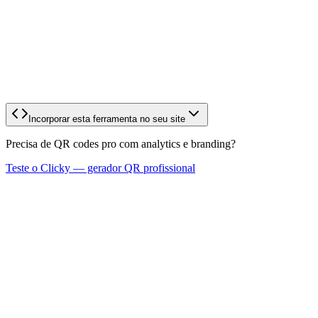
Incorporar esta ferramenta no seu site
Precisa de QR codes pro com analytics e branding?
Teste o Clicky — gerador QR profissional
1
Digite a URL que quer codificar
Insira qualquer link: seu perfil do Linkship, redes sociais, site, menu
digital, qualquer URL.