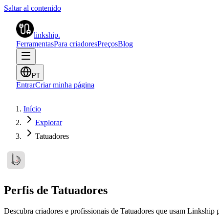
Saltar al contenido
linkship
.
Ferramentas
Para criadores
Preços
Blog
PT
Entrar
Criar minha página
Início
Explorar
Tatuadores
Perfis de Tatuadores
Descubra criadores e profissionais de Tatuadores que usam Linkship p