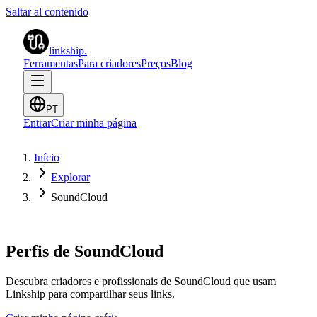
Saltar al contenido
linkship
.
Ferramentas
Para criadores
Preços
Blog
PT
Entrar
Criar minha página
Início
Explorar
SoundCloud
Perfis de SoundCloud
Descubra criadores e profissionais de SoundCloud que usam
Linkship para compartilhar seus links.