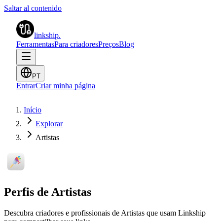
Saltar al contenido
linkship
.
Ferramentas
Para criadores
Preços
Blog
PT
Entrar
Criar minha página
Início
Explorar
Artistas
Perfis de Artistas
Descubra criadores e profissionais de Artistas que usam Linkship