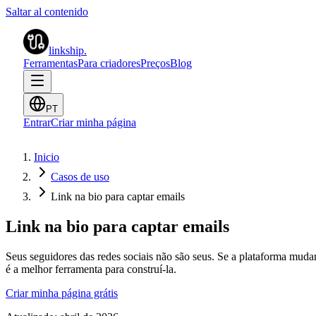
Saltar al contenido
linkship
.
Ferramentas
Para criadores
Preços
Blog
PT
Entrar
Criar minha página
Inicio
Casos de uso
Link na bio para captar emails
Link na bio para captar emails
Seus seguidores das redes sociais não são seus. Se a plataforma mudar
é a melhor ferramenta para construí-la.
Criar minha página grátis