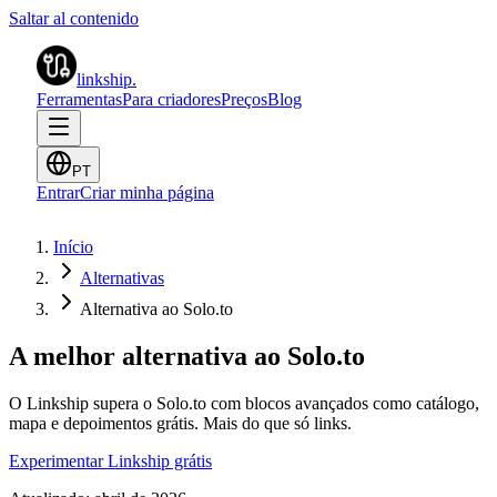
Saltar al contenido
linkship
.
Ferramentas
Para criadores
Preços
Blog
PT
Entrar
Criar minha página
Início
Alternativas
Alternativa ao Solo.to
A melhor alternativa ao Solo.to
O Linkship supera o Solo.to com blocos avançados como catálogo,
mapa e depoimentos grátis. Mais do que só links.
Experimentar Linkship grátis