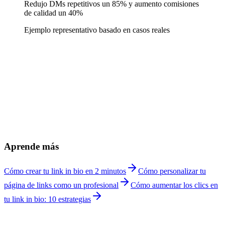
Redujo DMs repetitivos un 85% y aumento comisiones
de calidad un 40%
Ejemplo representativo basado en casos reales
¿Cómo es diferente de la página de un artista general?
+
¿Puedo indicar si mis comisiones estan abiertas o cerradas?
+
¿Puedo poner precios diferentes por tipo de comisión?
+
¿Funciona con Etsy, Gumroad y Redbubble?
+
¿Puedo mostrar speedpaints y proceso creativo?
+
¿Puedo organizar por tipo de ilustración?
+
¿Cuánto cuesta Linkship para ilustradores?
+
Aprende más
Cómo crear tu link in bio en 2 minutos
Cómo personalizar tu
página de links como un profesional
Cómo aumentar los clics en
tu link in bio: 10 estrategias