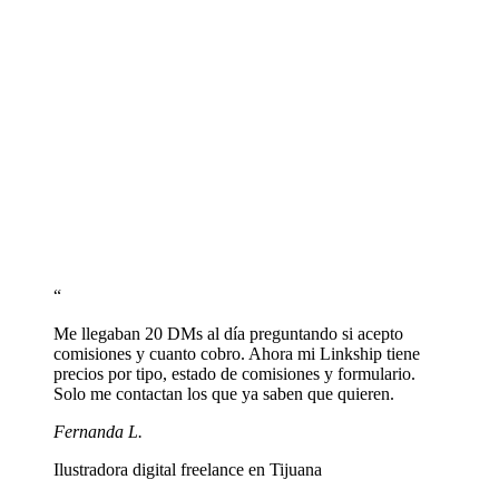
Conecta tu tienda de prints y merch
Agrega links a Etsy, Gumroad, Redbubble o tu tienda propia.
Muestra tus prints más vendidos con thumbnails.
Comparte tu link en redes y en tu perfil de
ArtStation
Pega linkship.cc/tunombre en Instagram, Twitter, ArtStation y
DeviantArt. Un solo link para todas tus plataformas.
“
Me llegaban 20 DMs al día preguntando si acepto
comisiones y cuanto cobro. Ahora mi Linkship tiene
precios por tipo, estado de comisiones y formulario.
Solo me contactan los que ya saben que quieren.
Fernanda L.
Ilustradora digital freelance en Tijuana