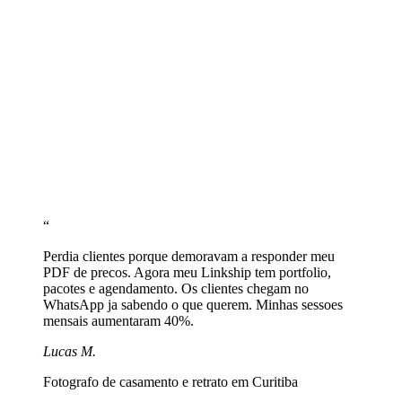
Configure agendamento
Link para Calendly ou WhatsApp: 'Quero agendar uma sessao de
[tipo] no dia [data], em [local]'.
Compartilhe nas redes
Coloque linkship.cc/seunome na bio do Instagram, diretorio de
casamentos e assinatura de email.
“
Perdia clientes porque demoravam a responder meu
PDF de precos. Agora meu Linkship tem portfolio,
pacotes e agendamento. Os clientes chegam no
WhatsApp ja sabendo o que querem. Minhas sessoes
mensais aumentaram 40%.
Lucas M.
Fotografo de casamento e retrato em Curitiba