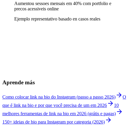
Aumentou sessoes mensais em 40% com portfolio e
precos acessiveis online
Ejemplo representativo basado en casos reales
Posso mostrar meu portfolio de fotos?
+
Posso listar pacotes com precos?
+
Como recebo agendamentos?
+
Posso entregar galerias de clientes?
+
Funciona para diferentes tipos de fotografia?
+
Quanto custa o Linkship?
+
Aprende más
Como colocar link na bio do Instagram (passo a passo 2026)
O
que é link na bio e por que você precisa de um em 2026
10
melhores ferramentas de link na bio em 2026 (grátis e pagas)
150+ ideias de bio para Instagram por categoria (2026)