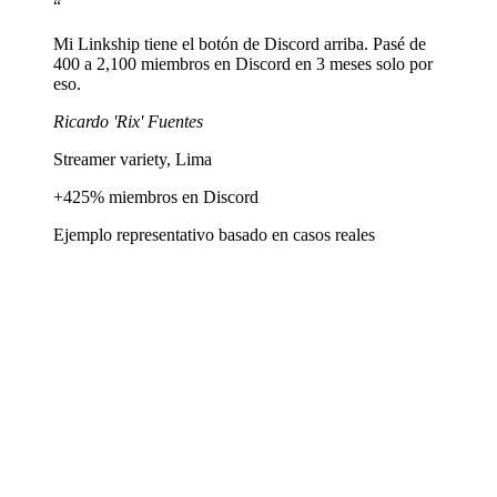
Un QR code o URL en el overlay lleva a tu Linkship en tiempo real.
“
Mi Linkship tiene el botón de Discord arriba. Pasé de
400 a 2,100 miembros en Discord en 3 meses solo por
eso.
Ricardo 'Rix' Fuentes
Streamer variety, Lima
+425% miembros en Discord
Ejemplo representativo basado en casos reales
¿Puedo mostrar si estoy en vivo en tiempo real?
+
¿Cómo integro Streamlabs o Ko-fi?
+
¿Puedo mostrar mi schedule de streams?
+
¿Funciona para streamers small o solo para top?
+
¿Puedo mostrar mis sponsors?
+
¿Linkship respeta las reglas de Twitch sobre monetización?
+
¿Qué tema recomiendan para Twitch?
+