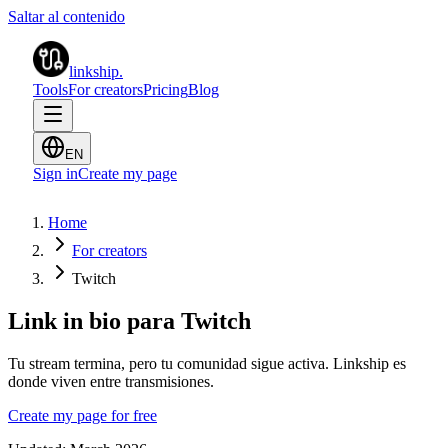
Saltar al contenido
linkship
.
Tools
For creators
Pricing
Blog
EN
Sign in
Create my page
Home
For creators
Twitch
Link in bio para Twitch
Tu stream termina, pero tu comunidad sigue activa. Linkship es
donde viven entre transmisiones.
Create my page for free