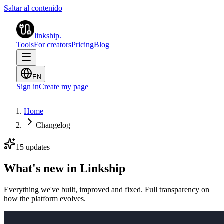
Saltar al contenido
linkship
.
Tools
For creators
Pricing
Blog
EN
Sign in
Create my page
Home
Changelog
15 updates
What's new in Linkship
Everything we've built, improved and fixed. Full transparency on
how the platform evolves.