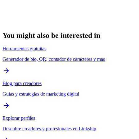
Links ilimitados en plan gratuito
Editor drag & drop intuitivo
Temas y personalización de colores
Analytics de visitas y clics
You might also be interested in
Herramientas gratuitas
Generador de bio, QR, contador de caracteres y mas
Blog para creadores
Guias y estrategias de marketing digital
Explorar perfiles
Descubre creadores y profesionales en Linkship