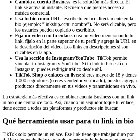
Cambia a cuenta Business
: es la solución más directa. El
link se activa al instante. Recuerda que pierdes acceso a
música comercial.
Usa tu bio como URL
: escribe tu enlace directamente en la
bio (ejemplo: "linkship.cc/tu-nombre"). No será clicable, pero
los usuarios pueden copiarlo o escribirlo.
Fija un video con tu enlace
: crea un video mencionando tu
link, fíjalo en la parte superior de tu perfil y agrega la URL en
la descripción del video. Los links en descripciones si son
clicables en la app.
Usa la sección de Instagram/YouTube
: TikTok permite
vincular tu Instagram y YouTube. Si tu link in bio está en
Instagram, puedes redirigir tráfico desde ahí.
TikTok Shop o enlaces en lives
: si eres mayor de 18 y tienes
1,000 seguidores (o eres vendedor verificado), puedes agregar
productos directamente en tus videos y transmisiones en vivo.
La estrategia más efectiva es combinar cuenta Business con un link
in bio que centralice todo. Así, cuando un seguidor toque tu enlace,
tiene acceso a todas tus plataformas y productos sin buscar.
Qué herramienta usar para tu link in bio
TikTok solo permite un enlace. Ese link tiene que trabajar duro por
ti. Una página de links te permite mostrar todo lo importante en un