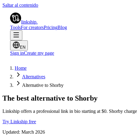
Saltar al contenido
linkship
.
Tools
For creators
Pricing
Blog
EN
Sign in
Create my page
Home
Alternatives
Alternative to Shorby
The best alternative to Shorby
Linkship offers a professional link in bio starting at $0. Shorby charge
Try Linkship free
Updated:
March 2026