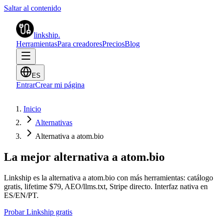
Saltar al contenido
linkship
.
Herramientas
Para creadores
Precios
Blog
ES
Entrar
Crear mi página
Inicio
Alternativas
Alternativa a atom.bio
La mejor alternativa a atom.bio
Linkship es la alternativa a atom.bio con más herramientas: catálogo
gratis, lifetime $79, AEO/llms.txt, Stripe directo. Interfaz nativa en
ES/EN/PT.
Probar Linkship gratis