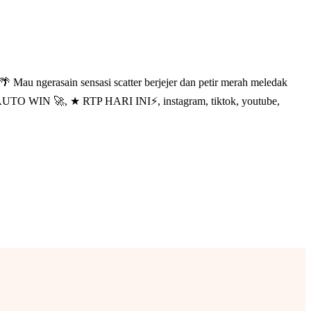
rasain sensasi scatter berjejer dan petir merah meledak
TO WIN 🚀, ★ RTP HARI INI⚡, instagram, tiktok, youtube,