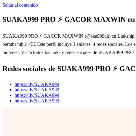
Saltar al contenido
SUAKA999 PRO ⚡ GACOR MAXWIN
en
SUAKA999 PRO ⚡ GACOR MAXWIN
(@
ska999alt
) en Linkship.
bertubi-tubi? ⚡️💥
Este perfil incluye 3 enlaces, 4 redes sociales.
Los e
pinterest.
Visita todos los links y redes sociales de
SUAKA999 PRO
Redes sociales de
SUAKA999 PRO ⚡ GA
https://t.ly/SUAKA999
https://t.ly/SUAKA999
https://t.ly/SUAKA999
https://t.ly/SUAKA999