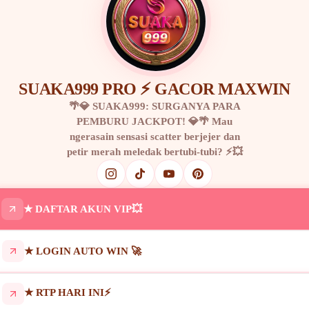
SUAKA999 PRO ⚡ GACOR MAXWIN
🌴💎 SUAKA999: SURGANYA PARA
PEMBURU JACKPOT! 💎🌴 Mau
ngerasain sensasi scatter berjejer dan
petir merah meledak bertubi-tubi? ⚡️💥
★ DAFTAR AKUN VIP💥
★ LOGIN AUTO WIN 🚀
★ RTP HARI INI⚡