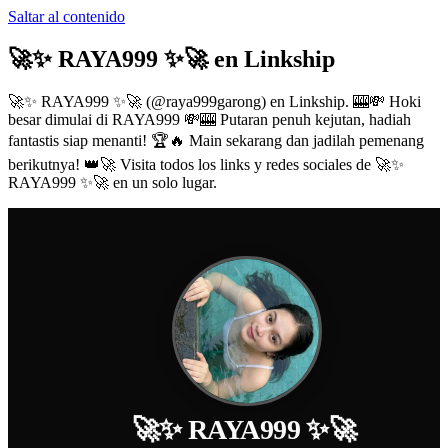
Saltar al contenido
🚀✨ RAYA999 ✨🚀
en Linkship
🚀✨ RAYA999 ✨🚀
(@
raya999garong
) en Linkship.
🎰💸 Hoki
besar dimulai di RAYA999 💸🎰 Putaran penuh kejutan, hadiah
fantastis siap menanti! 🏆🔥 Main sekarang dan jadilah pemenang
berikutnya! 👑🚀
Visita todos los links y redes sociales de
🚀✨
RAYA999 ✨🚀
en un solo lugar.
🚀✨ RAYA999 ✨🚀