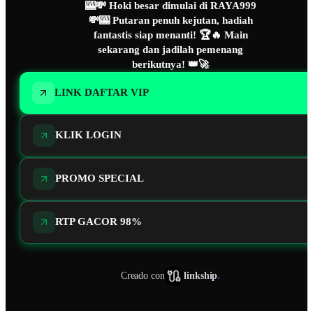
🎰💸 Hoki besar dimulai di RAYA999
💸🎰 Putaran penuh kejutan, hadiah
fantastis siap menanti! 🏆🔥 Main
sekarang dan jadilah pemenang
berikutnya! 👑🚀
LINK DAFTAR VIP
KLIK LOGIN
PROMO SPECIAL
RTP GACOR 98%
Creado con
linkship
.