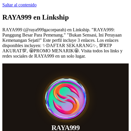
Saltar al contenido
RAYA999
en Linkship
RAYA999
(@
raya999gacorparah
) en Linkship.
"RAYA999:
Panggung Besar Para Pemenang." "Bukan Sensasi, Ini Perayaan
Kemenangan Sejati!"
Este perfil incluye 3 enlaces.
Los enlaces
disponibles incluyen: ✨DAFTAR SEKARANG✨, 💯RTP
AKURAT💯, 🤩PROMO MENARIK🤩.
Visita todos los links y
redes sociales de
RAYA999
en un solo lugar.
RAYA999