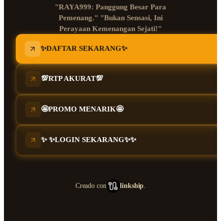
"RAYA999: Panggung Besar Para
Pemenang." "Bukan Sensasi, Ini
Perayaan Kemenangan Sejati!"
✨DAFTAR SEKARANG✨
💯RTP AKURAT💯
🤩PROMO MENARIK🤩
✨ ✨LOGIN SEKARANG✨✨
Creado con
linkship
.