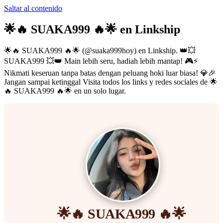
Saltar al contenido
🌟🔥 SUAKA999 🔥🌟
en Linkship
🌟🔥 SUAKA999 🔥🌟
(@
suaka999hoy
) en Linkship.
👑💥
SUAKA999 💥👑 Main lebih seru, hadiah lebih mantap! 🎮⚡
Nikmati keseruan tanpa batas dengan peluang hoki luar biasa! 💎🎉
Jangan sampai ketinggal
Visita todos los links y redes sociales de
🌟
🔥 SUAKA999 🔥🌟
en un solo lugar.
🌟🔥 SUAKA999 🔥🌟