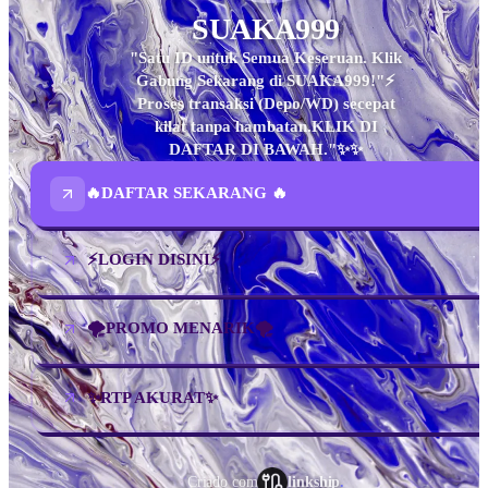
SUAKA999
"Satu ID untuk Semua Keseruan. Klik
Gabung Sekarang di SUAKA999!"⚡
Proses transaksi (Depo/WD) secepat
kilat tanpa hambatan.KLIK DI
DAFTAR DI BAWAH."✨✨
🔥DAFTAR SEKARANG 🔥
⚡️LOGIN DISINI⚡️
🌪PROMO MENARIK🌪
✨RTP AKURAT✨
Criado com
linkship
.