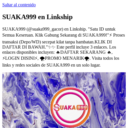
Saltar al contenido
SUAKA999
en Linkship
SUAKA999
(@
suaka999_gacor
) en Linkship.
"Satu ID untuk
Semua Keseruan. Klik Gabung Sekarang di SUAKA999!"⚡ Proses
transaksi (Depo/WD) secepat kilat tanpa hambatan.KLIK DI
DAFTAR DI BAWAH."✨✨
Este perfil incluye 3 enlaces.
Los
enlaces disponibles incluyen: 🔥DAFTAR SEKARANG 🔥,
⚡️LOGIN DISINI⚡️, 🌪PROMO MENARIK🌪.
Visita todos los
links y redes sociales de
SUAKA999
en un solo lugar.