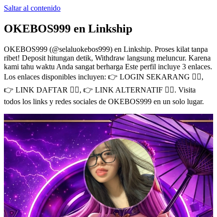
Saltar al contenido
OKEBOS999
en Linkship
OKEBOS999
(@
selaluokebos999
) en Linkship.
Proses kilat tanpa
ribet! Deposit hitungan detik, Withdraw langsung meluncur. Karena
kami tahu waktu Anda sangat berharga
Este perfil incluye 3 enlaces.
Los enlaces disponibles incluyen: 👉 LOGIN SEKARANG 👈🏻,
👉 LINK DAFTAR 👈🏻, 👉 LINK ALTERNATIF 👈🏻.
Visita
todos los links y redes sociales de
OKEBOS999
en un solo lugar.