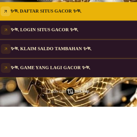
✨🏃 DAFTAR SITUS GACOR ✨🏃
✨🏃 LOGIN SITUS GACOR ✨🏃
✨🏃 KLAIM SALDO TAMBAHAN ✨🏃
✨🏃 GAME YANG LAGI GACOR ✨🏃
Criado com
linkship
.