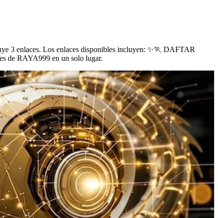
uye 3 enlaces.
Los enlaces disponibles incluyen: ✨🏃 DAFTAR
les de
RAYA999
en un solo lugar.