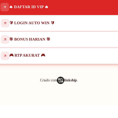
🔥 DAFTAR ID VIP 🔥
🔰 LOGIN AUTO WIN 🔰
🎯 BONUS HARIAN 🎯
🎮 RTP AKURAT 🎮
Criado com
linkship
.