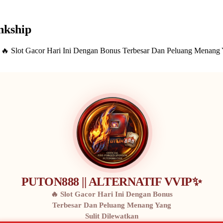
nkship
🔥 Slot Gacor Hari Ini Dengan Bonus Terbesar Dan Peluang Menang 
PUTON888 || ALTERNATIF VVIP✨
🔥 Slot Gacor Hari Ini Dengan Bonus
Terbesar Dan Peluang Menang Yang
Sulit Dilewatkan