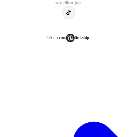
soy dilan jeje
Criado com
linkship
.