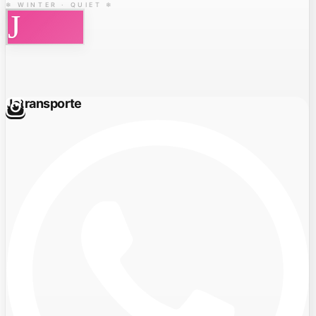
❄ WINTER · QUIET ❄
J
Jctransporte