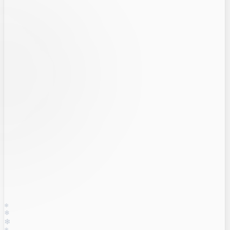
❄
❄
❄
❄