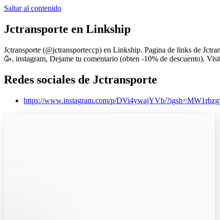
Saltar al contenido
Jctransporte
en Linkship
Jctransporte
(@
jctransporteccp
) en Linkship.
Pagina de links de Jctra
🥳, instagram, Dejame tu comentario (obten -10% de descuento).
Visi
Redes sociales de
Jctransporte
https://www.instagram.com/p/DVi4ywajYVb/?igsh=MW1r