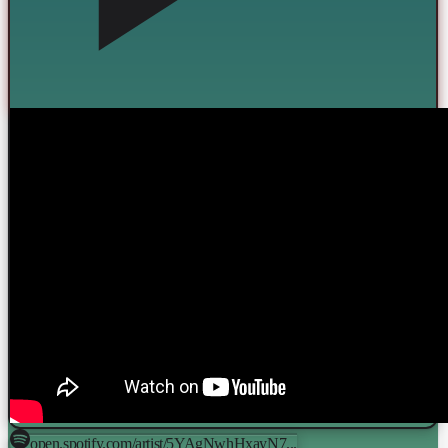
open.spotify.com/artist/5YAgNwhHxayN7...