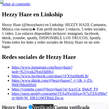
Saltar al contenido
Hezzy Haze
en Linkship
Hezzy Haze
(@
hezzyhaze
) en Linkship.
HEZZY HAZE Cantautor,
Música con esencia🔥
Este perfil incluye 2 enlaces, 5 redes sociales,
1 video.
Los enlaces disponibles incluyen: instagram, facebook,
tiktok, youtube, spotify, DISPONIBLE LOS TRUCOS, Spotify.
Visita todos los links y redes sociales de
Hezzy Haze
en un solo
lugar.
Redes sociales de
Hezzy Haze
https://www.instagram.com/hezzyhaze?
igsh=N21jcnk2NmJ3dHh3
https://www.facebook.com/share/1FXSmMp8LB/
https://www.tiktok.com/@hezzyhazee?_r=1&_t=ZS-
960OMiuHHz6
https://youtube.com/@hezzyhaze?si=Icp1Cd_l9gkJf_F9
https://open.spotify.com/artist/5YAgNwhHxayN7uTZfvlJMg?
si=hb9j-W_HR1G06TBlnLDo-w
Hezzy Haze
Verificado
Cuenta verificada