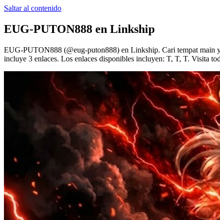
Saltar al contenido
EUG-PUTON888
en Linkship
EUG-PUTON888
(@
eug-puton888
) en Linkship.
Cari tempat main 
incluye 3 enlaces.
Los enlaces disponibles incluyen: T, T, T.
Visita to