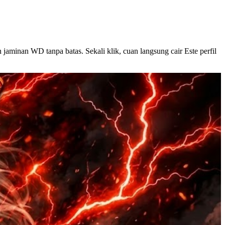
 jaminan WD tanpa batas. Sekali klik, cuan langsung cair
Este perfil