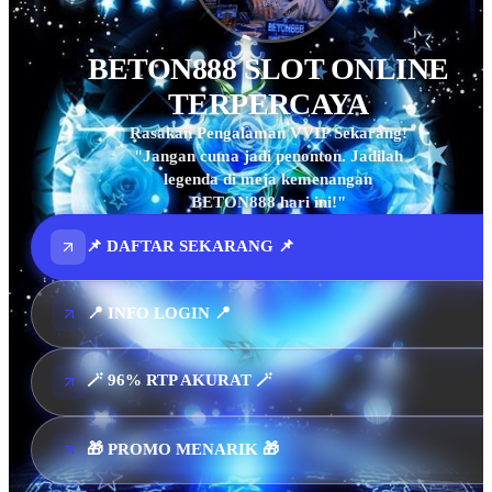
BETON888 SLOT ONLINE
TERPERCAYA
Rasakan Pengalaman VVIP Sekarang!
"Jangan cuma jadi penonton. Jadilah
legenda di meja kemenangan
BETON888 hari ini!"
📌 DAFTAR SEKARANG 📌
📍 INFO LOGIN 📍
🪄 96% RTP AKURAT 🪄
🎁 PROMO MENARIK 🎁