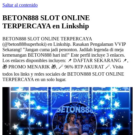
Saltar al contenido
BETON888 SLOT ONLINE
TERPERCAYA
en Linkship
BETON888 SLOT ONLINE TERPERCAYA
(@
beton888superhoki
) en Linkship.
Rasakan Pengalaman VVIP
Sekarang! "Jangan cuma jadi penonton. Jadilah legenda di meja
kemenangan BETON888 hari ini!"
Este perfil incluye 3 enlaces.
Los enlaces disponibles incluyen: 📌 DAFTAR SEKARANG 📌,
🎁 PROMO MENARIK 🎁, 🪄 96% RTP AKURAT 🪄.
Visita
todos los links y redes sociales de
BETON888 SLOT ONLINE
TERPERCAYA
en un solo lugar.