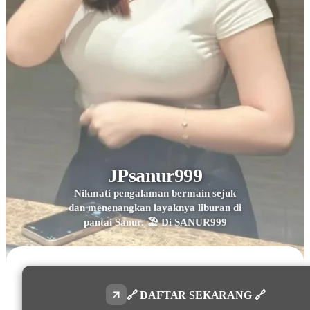
JPsanur999
Nikmati pengalaman bermain sejuk
dan menenangkan layaknya liburan di
pantai Sanur. 🏖️ Di SANUR999
🔗 DAFTAR SEKARANG 🔗