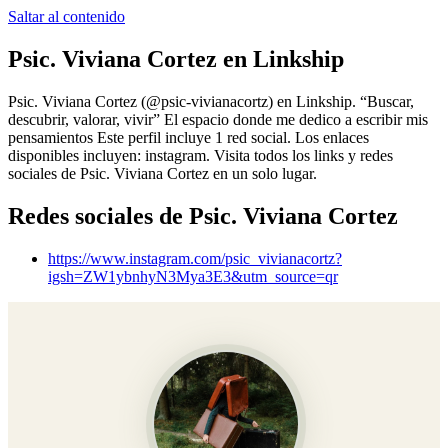
Saltar al contenido
Psic. Viviana Cortez
en Linkship
Psic. Viviana Cortez
(@
psic-vivianacortz
) en Linkship.
“Buscar,
descubrir, valorar, vivir” El espacio donde me dedico a escribir mis
pensamientos
Este perfil incluye 1 red social.
Los enlaces
disponibles incluyen: instagram.
Visita todos los links y redes
sociales de
Psic. Viviana Cortez
en un solo lugar.
Redes sociales de
Psic. Viviana Cortez
https://www.instagram.com/psic_vivianacortz?
igsh=ZW1ybnhyN3Mya3E3&utm_source=qr